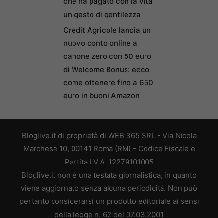
che ha pagato con la vita
un gesto di gentilezza
Credit Agricole lancia un
nuovo conto online a
canone zero con 50 euro
di Welcome Bonus: ecco
come ottenere fino a 650
euro in buoni Amazon
Bloglive.it di proprietà di WEB 365 SRL - Via Nicola
Marchese 10, 00141 Roma (RM) - Codice Fiscale e
Partita I.V.A. 12279101005
Bloglive.it non è una testata giornalistica, in quanto
viene aggiornato senza alcuna periodicità. Non può
pertanto considerarsi un prodotto editoriale ai sensi
della legge n. 62 del 07.03.2001