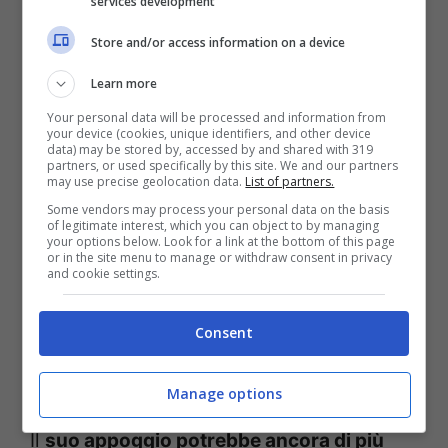
services development
una settimana fa si è ritirato dalla corsa
per la nomination a causa degli scandali
Store and/or access information on a device
sessuali che lo hanno travolto, malgrado il
Learn more
favore dei sondaggi per diverse settimane.
Your personal data will be processed and information from
your device (cookies, unique identifiers, and other device
data) may be stored by, accessed by and shared with 319
partners, or used specifically by this site. We and our partners
may use precise geolocation data.
List of partners.
Some vendors may process your personal data on the basis
of legitimate interest, which you can object to by managing
your options below. Look for a link at the bottom of this page
or in the site menu to manage or withdraw consent in privacy
and cookie settings.
Consent
Manage options
Il
suo appoggio potrebbe ancora di più