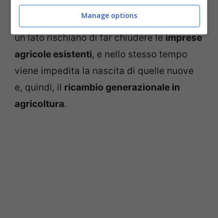
perché le misure messe a punto dal
Manage options
Governo, ed approvate in Parlamento, da
un lato rischiano di far chiudere le
imprese
agricole esistenti
, e nello stesso tempo
viene impedita la nascita di quelle nuove
e, quindi, il
ricambio generazionale in
agricoltura
.