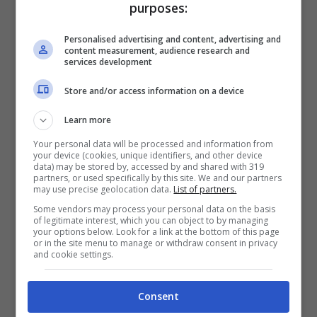
purposes:
Personalised advertising and content, advertising and
content measurement, audience research and
services development
Store and/or access information on a device
Learn more
A rincarare la dose nei giorni scorsi c’ha
Your personal data will be processed and information from
pensato anche
Nicola Motolese
, il
your device (cookies, unique identifiers, and other device
data) may be stored by, accessed by and shared with 319
Presidente dell’associazione dei giovani di
partners, or used specifically by this site. We and our partners
may use precise geolocation data.
List of partners.
Confagricoltura, il quale in merito alla
Some vendors may process your personal data on the basis
of legitimate interest, which you can object to by managing
manovra del Governo Monti
ha dichiarato
your options below. Look for a link at the bottom of this page
or in the site menu to manage or withdraw consent in privacy
come gli effetti della stessa siano tali da
and cookie settings.
essere devastanti per quelle
imprese
Consent
agricole a conduzione giovanile
. Questo