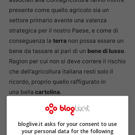
presente come quello agricolo sia un
settore primario avente una valenza
strategica per il nostro Paese, e come di
conseguenza la
terra
non possa essere un
bene da tassare al pari di un
bene di lusso
.
Ragion per cui non si deve correre il rischio
che dell’agricoltura italiana resti solo il
ricordo, proprio quello raffigurato in
una bella
cartolina
.
bloglive.it asks for your consent to use
your personal data for the following