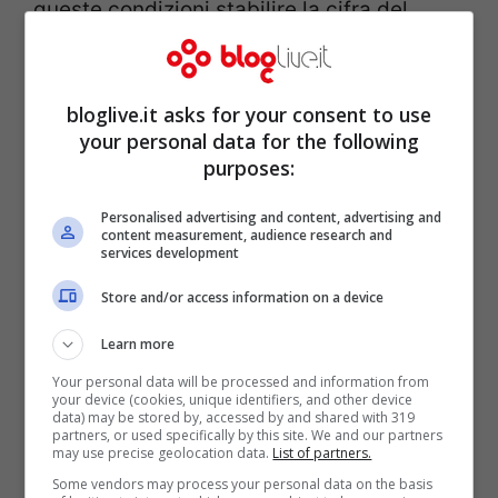
queste condizioni stabilire la cifra del
risarcimento dovuto dall’organizzazione
dell’Heineken Jammin Festival alla città
bloglive.it asks for your consent to use
veneta.
your personal data for the following
purposes:
Personalised advertising and content, advertising and
content measurement, audience research and
services development
Store and/or access information on a device
Learn more
Your personal data will be processed and information from
your device (cookies, unique identifiers, and other device
data) may be stored by, accessed by and shared with 319
partners, or used specifically by this site. We and our partners
may use precise geolocation data.
List of partners.
Solamente 80.000 gli spettatori
che
Some vendors may process your personal data on the basis