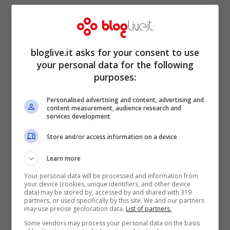
pubblici, velocizzando il raggiungimento
dell’obiettivo del pareggio di bilancio.
bloglive.it asks for your consent to use
your personal data for the following
purposes:
Personalised advertising and content, advertising and
content measurement, audience research and
services development
Store and/or access information on a device
Learn more
Your personal data will be processed and information from
your device (cookies, unique identifiers, and other device
data) may be stored by, accessed by and shared with 319
Tuttavia, l’ottimo esito dell’asta odierna
partners, or used specifically by this site. We and our partners
may use precise geolocation data.
List of partners.
non è stato sufficiente per rinvigorire
Some vendors may process your personal data on the basis
Piazza Affari e il mercato secondario dei