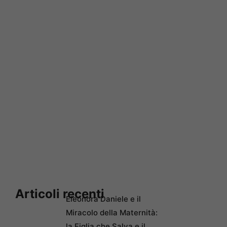
Articoli recenti
Eleonora Daniele e il
Miracolo della Maternità:
la Figlia che Salva e il