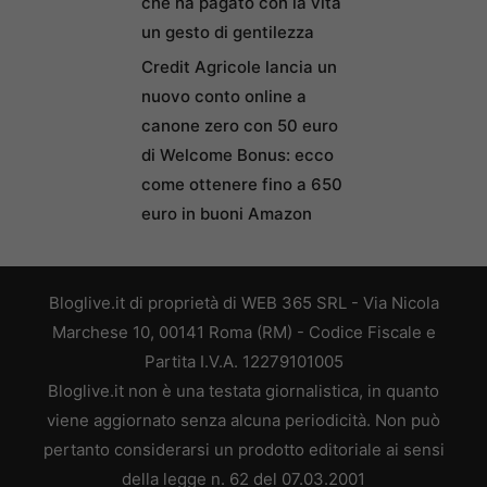
che ha pagato con la vita
un gesto di gentilezza
Credit Agricole lancia un
nuovo conto online a
canone zero con 50 euro
di Welcome Bonus: ecco
come ottenere fino a 650
euro in buoni Amazon
Bloglive.it di proprietà di WEB 365 SRL - Via Nicola
Marchese 10, 00141 Roma (RM) - Codice Fiscale e
Partita I.V.A. 12279101005
Bloglive.it non è una testata giornalistica, in quanto
viene aggiornato senza alcuna periodicità. Non può
pertanto considerarsi un prodotto editoriale ai sensi
della legge n. 62 del 07.03.2001