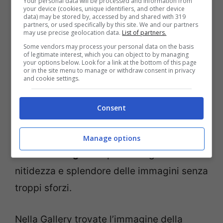
Your personal data will be processed and information from
your device (cookies, unique identifiers, and other device
data) may be stored by, accessed by and shared with 319
partners, or used specifically by this site. We and our partners
may use precise geolocation data.
List of partners.
E’ stata studiata e ideata proprio con
Some vendors may process your personal data on the basis
questa peculiarità; le sue impostazioni
of legitimate interest, which you can object to by managing
your options below. Look for a link at the bottom of this page
automatiche permettono all’utente di
or in the site menu to manage or withdraw consent in privacy
and cookie settings.
usarla senza doversi preoccupare troppo
di impostare bene tutte le funzioni. Grazie
Consent
al sistema Riconoscimento Scena, la
fotocamera
s’imposta in modo automatico
Manage options
e
scatta fotografie
splendide garantendo
nitidezza e splendore delle immagini senza
troppi sforzi.
Nella Gallery trovate l’immagine della