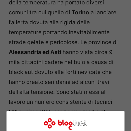
della temperatura ha portato diversi
comuni tra cui quello di
Torino
a lanciare
l’allerta dovuta alla rigida delle
temperature portando inevitabilmente
strade gelate e pericolose. Le province di
Alessandria ed Asti
hanno vista circa 9
mila cittadini cadere nel buio a causa di
black aut dovuto alle forti nevicate che
hanno creato seri danni ad alcuni travi
dell’alta tensione. Sono stati messi al
lavoro un numero consistente di tecnici
ENEL, circa 200, per porre rimedio al
guasto e al disagio creato. Nonostante