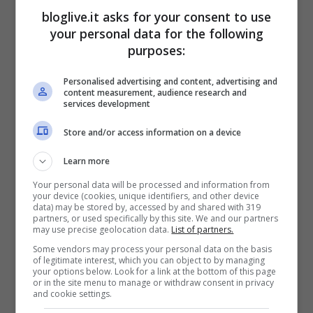
questo momento fosse stato tanto atteso
bloglive.it asks for your consent to use
dagli sciatori più appassionati, la
your personal data for the following
protezione civile ha comunque diramato
purposes:
un allerta valanghe.
Personalised advertising and content, advertising and
content measurement, audience research and
services development
Infatti, la neve caduta nelle ultime 48 ore è
Store and/or access information on a device
stata di grandi quantità, ma ricordiamo
Learn more
che si era verificato un momento
Your personal data will be processed and information from
particolarmente asciutto, quindi a quanto
your device (cookies, unique identifiers, and other device
data) may be stored by, accessed by and shared with 319
affermano i responsabili della protezione
partners, or used specifically by this site. We and our partners
may use precise geolocation data.
List of partners.
civile, la neve fresca è poggiata su uno
Some vendors may process your personal data on the basis
strato instabile che potrebbe recare
of legitimate interest, which you can object to by managing
your options below. Look for a link at the bottom of this page
valanghe. L’invito è sempre quello della
or in the site menu to manage or withdraw consent in privacy
and cookie settings.
prudenza e soprattutto di evitare i fuori