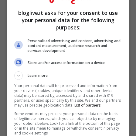
web ricordiamo anche l’entrata in Borsa di
bloglive.it asks for your consent to use
Zynga
durante lo scorso anno, legata a
your personal data for the following
purposes:
Facebook per l’utilizzo di applicazioni
famose come Farmville, ma anche il suo
Personalised advertising and content, advertising and
content measurement, audience research and
Ipo risulta inferiore (1 miliardo di dollari).
services development
Store and/or access information on a device
Learn more
Your personal data will be processed and information from
your device (cookies, unique identifiers, and other device
data) may be stored by, accessed by and shared with 319
partners, or used specifically by this site. We and our partners
may use precise geolocation data.
List of partners.
Some vendors may process your personal data on the basis
of legitimate interest, which you can object to by managing
your options below. Look for a link at the bottom of this page
or in the site menu to manage or withdraw consent in privacy
and cookie settings.