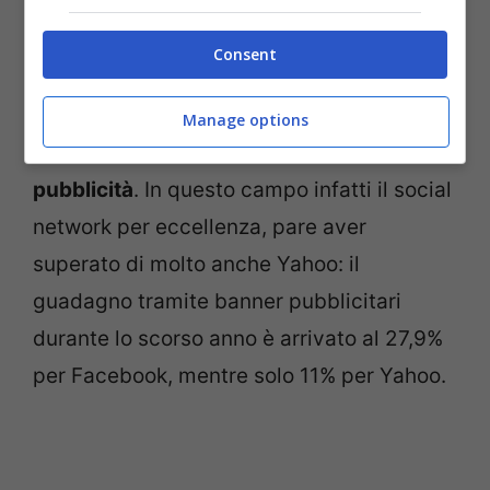
Grazie agli 800 milioni di utenti, Facebook
Consent
è riuscito a guadagnare circa 4,27 miliardi
di dollari durante lo scorso anno e 3,8
Manage options
miliardi sono ricavi derivati dalla
pubblicità
. In questo campo infatti il social
network per eccellenza, pare aver
superato di molto anche Yahoo: il
guadagno tramite banner pubblicitari
durante lo scorso anno è arrivato al 27,9%
per Facebook, mentre solo 11% per Yahoo.