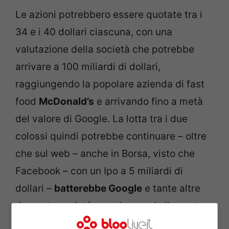
Le azioni potrebbero essere quotate tra i
34 e i 40 dollari ciascuna, con una
valutazione della società che potrebbe
arrivare a 100 miliardi di dollari,
raggiungendo la popolare azienda di fast
food
McDonald’s
e arrivando fino a metà
del valore di Google. La lotta tra i due
colossi quindi potrebbe continuare – oltre
che sul web – anche in Borsa, visto che
Facebook – con un Ipo a 5 miliardi di
dollari –
batterebbe Google
e tante altre
rinomate società, raggiungendo il quarto
posto negli Stati Uniti. Tra le società del