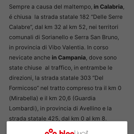
Sempre a causa del maltempo,
in Calabria
,
é chiusa la strada statale 182 “Delle Serre
Calabre”, dal km 32 al km 52, nei territori
comunali di Sorianello e Serra San Bruno,
in provincia di Vibo Valentia. In corso
nevicate anche
in Campania
, dove sono
state chiuse al traffico, in entrambe le
direzioni, la strada statale 303 “Del
Formicoso” nel tratto compreso tra il km 0
(Mirabella) e il km 20,6 (Guardia
Lombardi), in provincia di Avellino e la
strada statale 425, dal km 0 al km 8.