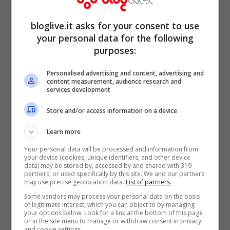
bloglive.it asks for your consent to use
your personal data for the following
purposes:
Personalised advertising and content, advertising and
content measurement, audience research and
services development
Store and/or access information on a device
Learn more
Nevica anche
in Emilia Romagna
sulla
Your personal data will be processed and information from
SS3bis (E45). Qui si circola solo con
your device (cookies, unique identifiers, and other device
data) may be stored by, accessed by and shared with 319
partners, or used specifically by this site. We and our partners
catene o pneumatici da neve. Chiusa
in
may use precise geolocation data.
List of partners.
Molise
la strada statale 87, dal km 146,7 al
Some vendors may process your personal data on the basis
of legitimate interest, which you can object to by managing
km 180. Disagi alla circolazione in Puglia,
your options below. Look for a link at the bottom of this page
or in the site menu to manage or withdraw consent in privacy
sulla strada statale 655, dal km 32,5 al km
and cookie settings.