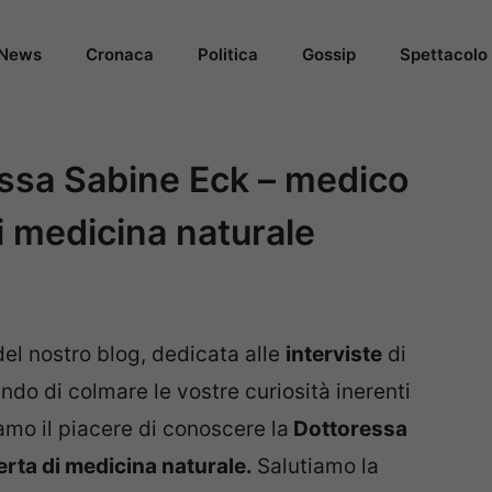
News
Cronaca
Politica
Gossip
Spettacolo
ressa Sabine Eck – medico
i medicina naturale
el nostro blog, dedicata alle
interviste
di
ndo di colmare le vostre curiosità inerenti
amo il piacere di conoscere la
Dottoressa
erta di medicina naturale.
Salutiamo la