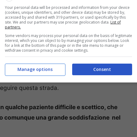
etticismo, salvo pochissime eccezioni (tipo il
Your personal data will be processed and information from your device
(cookies, unique identifiers, and other device data) may be stored by,
glie). Da molto tempo ho smesso di “voler
accessed by and shared with 319 partners, or used specifically by this
site. We and our partners may use precise geolocation data.
List of
oni: non è corretto eticamente e nemmeno
partners.
Some vendors may process your personal data on the basis of legitimate
magari ci critica massicciamente senza aver
interest, which you can object to by managing your options below. Look
for a link at the bottom of this page or in the site menu to manage or
dicina naturale.
withdraw consent in privacy and cookie settings.
e semplicemente da me per passa-parola di
Manage options
Consent
osti a sentire un altro parere. Sempre più
seguire questa strada.
 qualche paziente difficile e scettico, che
 dato comunque una grande soddisfazione nel