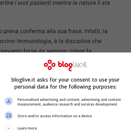
tire i suoi pazienti mentre la natura li sta
 piena conferma alla sua frase. Infatti, la
crino-Immunologia, è la disciplina che
apevamo forse da sempre: ridere fa
o, ma dimostrabile con tanto di dati clinici
bloglive.it asks for your consent to use your
personal data for the following purposes:
ato emozionale propositivo e renderlo
a lui stesso, sono le fondamenta sulle quali
Personalised advertising and content, advertising and content
measurement, audience research and services development
to senso mi percepisco come studiosa e quindi
Store and/or access information on a device
one del nostro organismo.
Learn more