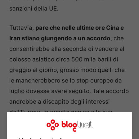
sanzioni della UE.
Tuttavia,
pare che nelle ultime ore Cina e
Iran stiano giungendo a un accordo
, che
consentirebbe alla seconda di vendere al
colosso asiatico circa 500 mila barili di
greggio al giorno, grosso modo quelli che
le mancherebbero se lo stop europeo da
luglio dovesse avere seguito. Tale accordo
andrebbe a discapito degli interessi
dell’Europa, in quanto non solo le sue
sanzioni sarebbero un’arma spuntata, ma
Teheran avrebbe meno remore nel dare