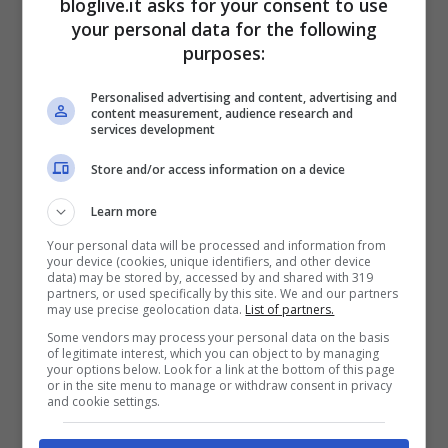
bloglive.it asks for your consent to use
vita allo stop delle esportazioni, avendo
your personal data for the following
trovato nuovi contratti alternativi.
purposes:
Personalised advertising and content, advertising and
E già ieri, sull’onda delle pessime notizie
content measurement, audience research and
services development
sul fronte geo-politico, il
prezzo del Brent
Store and/or access information on a device
europeo è schizzato a 120 dollari al barile
,
mentre gli esperti del Fondo Monetario
Learn more
Internazionale stimano che nel caso da
Your personal data will be processed and information from
your device (cookies, unique identifiers, and other device
data) may be stored by, accessed by and shared with 319
luglio si dovesse procedere al blocco, si
partners, or used specifically by this site. We and our partners
may use precise geolocation data.
List of partners.
arriverebbe a 150 dollari al barile. E
Some vendors may process your personal data on the basis
calcolando che ogni 10 dollari in più del
of legitimate interest, which you can object to by managing
your options below. Look for a link at the bottom of this page
prezzo del petrolio si traduce in una
or in the site menu to manage or withdraw consent in privacy
and cookie settings.
minore crescita del pil dello 0,5%, un