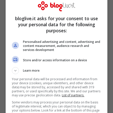
piacerebbe. Comunque sei una bella
pecorella. Sei carino, dai anche i bacini
bloglive.it asks for your consent to use
alla tua ragazza con quella mascherina?
your personal data for the following
purposes:
così non gli attacchi le malattie. Bravo
bravo
“.
Personalised advertising and content, advertising and
content measurement, audience research and
services development
Store and/or access information on a device
Learn more
Your personal data will be processed and information from
your device (cookies, unique identifiers, and other device
data) may be stored by, accessed by and shared with 319
partners, or used specifically by this site. We and our partners
may use precise geolocation data.
List of partners.
Some vendors may process your personal data on the basis
of legitimate interest, which you can object to by managing
your options below. Look for a link at the bottom of this page