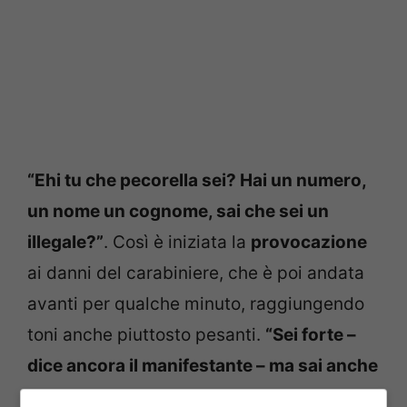
“Ehi tu che pecorella sei? Hai un numero,
un nome un cognome, sai che sei un
illegale?”
. Così è iniziata la
provocazione
ai danni del carabiniere, che è poi andata
avanti per qualche minuto, raggiungendo
toni anche piuttosto pesanti.
“Sei forte –
dice ancora il manifestante – ma sai anche
sparare? Vorrei vederti sparare, mi