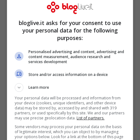
nell’esperimento sono stati rimandati nei
manicomi dopo un incidente iracheno, il
bloglive.it asks for your consent to use
personaggio principale scappa usando le
your personal data for the following
purposes:
sue nuove capacità e punta dritto verso il
multimiliardario che ha finanziato questo
Personalised advertising and content, advertising and
content measurement, audience research and
segretissimo progetto.
services development
Store and/or access information on a device
Learn more
Your personal data will be processed and information from
your device (cookies, unique identifiers, and other device
data) may be stored by, accessed by and shared with 319
partners, or used specifically by this site. We and our partners
may use precise geolocation data.
List of partners.
Some vendors may process your personal data on the basis
of legitimate interest, which you can object to by managing
your options below. Look for a link at the bottom of this page