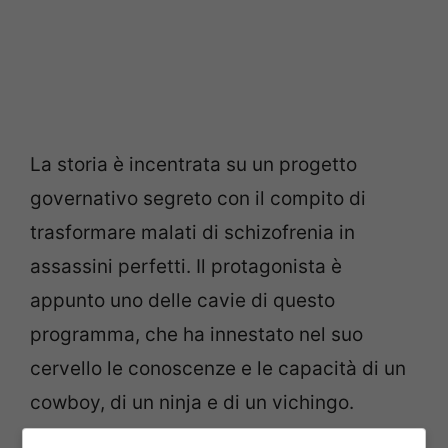
La storia è incentrata su un progetto
governativo segreto con il compito di
trasformare malati di schizofrenia in
assassini perfetti. Il protagonista è
appunto uno delle cavie di questo
programma, che ha innestato nel suo
cervello le conoscenze e le capacità di un
cowboy, di un ninja e di un vichingo.
Mentre molti dei pazienti coinvolti