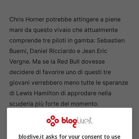
Chris Horner potrebbe attingere a piene
mani da questo vivaio che attualmente
comprende tre piloti in gamba: Sebastien
Buemi, Daniel Ricciardo e Jean Eric
Vergne. Ma se la Red Bull dovesse
decidere di favorire uno di questi tre
giovani verrebbero meno tutte le speranze
di Lewis Hamilton di approdare nella
scuderia più forte del momento.
bloglive.it asks for your consent to use