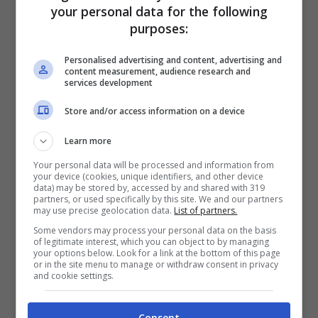
your personal data for the following
purposes:
Personalised advertising and content, advertising and
content measurement, audience research and
services development
Store and/or access information on a device
Learn more
Il pilota inglese, infatti, è in scadenza di
Your personal data will be processed and information from
contratto con la McLaren e questo
your device (cookies, unique identifiers, and other device
data) may be stored by, accessed by and shared with 319
potrebbe essere un segnale forte:
se
partners, or used specifically by this site. We and our partners
may use precise geolocation data.
List of partners.
Hamilton passasse alla Red Bull verrebbe
Some vendors may process your personal data on the basis
of legitimate interest, which you can object to by managing
inevitabilmente a crearsi un mercato
your options below. Look for a link at the bottom of this page
or in the site menu to manage or withdraw consent in privacy
davvero interessante tra i top team
.
and cookie settings.
Ma Horner è stato molto chiaro:
la Red Bull
Consent