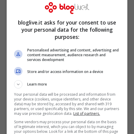
attraverso l’acquisto di una quota della
Milano-Serravalle.
bloglive.it asks for your consent to use
your personal data for the following
purposes:
In questo caso, non sono arrivate
nemmeno le scuse, ma la sinistra si è
Personalised advertising and content, advertising and
content measurement, audience research and
chiusa a riccio e in un silenzio
services development
imbarazzante e assordante.
Store and/or access information on a device
Learn more
Ma per tornare nella Puglia del moralista
Your personal data will be processed and information from
Vendola, basti pensare che la sua
regione
your device (cookies, unique identifiers, and other device
data) may be stored by, accessed by and shared with 319
vanta il record di aumento dei costi della
partners, or used specifically by this site. We and our partners
may use precise geolocation data.
List of partners.
politica.
Da quando egli è governatore,
Some vendors may process your personal data on the basis
of legitimate interest, which you can object to by managing
ossia dal 2005, il Consiglio Regionale ha
your options below. Look for a link at the bottom of this page