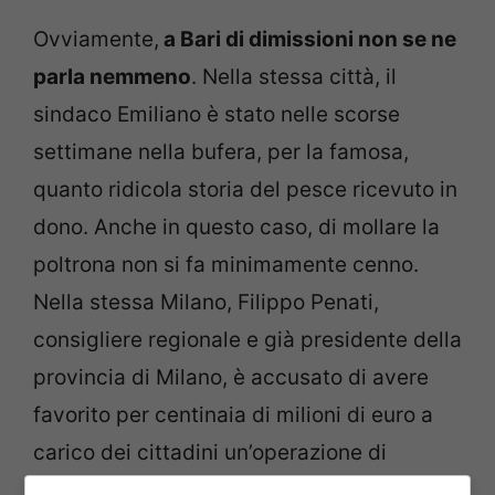
Ovviamente,
a Bari di dimissioni non se ne
parla nemmeno
. Nella stessa città, il
sindaco Emiliano è stato nelle scorse
settimane nella bufera, per la famosa,
quanto ridicola storia del pesce ricevuto in
dono. Anche in questo caso, di mollare la
poltrona non si fa minimamente cenno.
Nella stessa Milano, Filippo Penati,
consigliere regionale e già presidente della
provincia di Milano, è accusato di avere
favorito per centinaia di milioni di euro a
carico dei cittadini un’operazione di
finanziamento indiretto all’Unipol nel 2005,