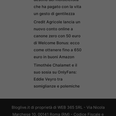
che ha pagato con la vita
un gesto di gentilezza
Credit Agricole lancia un
nuovo conto online a
canone zero con 50 euro
di Welcome Bonus: ecco
come ottenere fino a 650
euro in buoni Amazon
Timothée Chalamet e il
suo sosia su OnlyFans:
Eddie Veyro tra
somiglianze e polemiche
Bloglive.it di proprietà di WEB 365 SRL - Via Nicola
Marchese 10, 00141 Roma (RM) - Codice Fiscale e