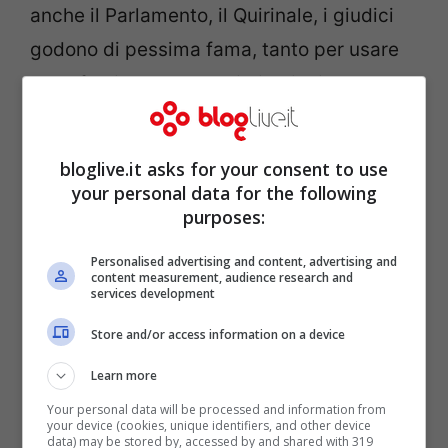
anche il Parlamento, il Quirinale, i giudici
godono di pessima fama, tanto per usare
un eufemismo. Queste istituzioni
elefantiache e costosissime sono avvertite
come inutili e non in grado di riformarsi.
bloglive.it asks for your consent to use
Esiste una convinzione diffusa e radicata
your personal data for the following
purposes:
sopra ogni altra idea che non ci sia più
modo per fare sì che questi organismi si
Personalised advertising and content, advertising and
content measurement, audience research and
riformino, che venga ascoltata la voce
services development
esasperata del cittadino.
Store and/or access information on a device
Learn more
Quarto elemento: l’
insensibilità di governo
Your personal data will be processed and information from
ed enti locali sulla questione fiscale
.
your device (cookies, unique identifiers, and other device
data) may be stored by, accessed by and shared with 319