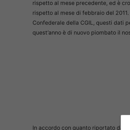
rispetto al mese precedente, ed è cro
rispetto al mese di febbraio del 201
Confederale della CGIL, questi dati pe
quest’anno è di nuovo piombato il no
In accordo con quanto riportato dal
s