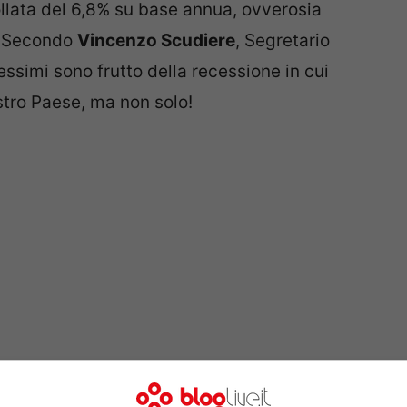
llata del 6,8% su base annua, ovverosia
1. Secondo
Vincenzo Scudiere
, Segretario
ssimi sono frutto della recessione in cui
stro Paese, ma non solo!
ito Internet
della Cgil, infatti, il
Segretario