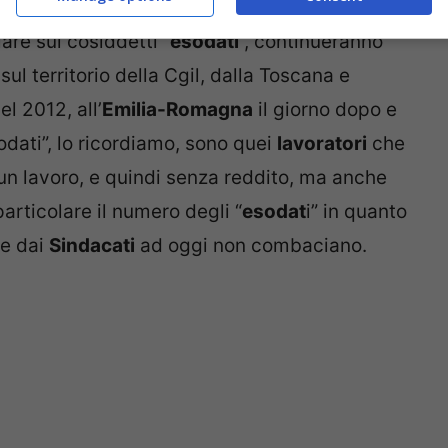
lare sui cosiddetti “
esodati
“, continueranno
sul territorio della Cgil, dalla Toscana e
l 2012, all’
Emilia-Romagna
il giorno dopo e
sodati”, lo ricordiamo, sono quei
lavoratori
che
un lavoro, e quindi senza reddito, ma anche
articolare il numero degli “
esodat
i” in quanto
te dai
Sindacati
ad oggi non combaciano.