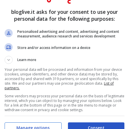
o anche i ritardi nel mettere a punto
bloglive.it asks for your consent to use your
 crescita. Con la conseguenza che non si può
personal data for the following purposes:
gli annunci
dopo aver tra l’altro messo a punto
Personalised advertising and content, advertising and content
measurement, audience research and services development
 colpito la platea più vasta dei contribuenti,
.
Store and/or access information on a device
Learn more
Your personal data will be processed and information from your device
(cookies, unique identifiers, and other device data) may be stored by,
accessed by and shared with 319 partners, or used specifically by this
site. We and our partners may use precise geolocation data.
List of
partners.
Some vendors may process your personal data on the basis of legitimate
interest, which you can object to by managing your options below. Look
for a link at the bottom of this page or in the site menu to manage or
withdraw consent in privacy and cookie settings.
Manage options
Consent