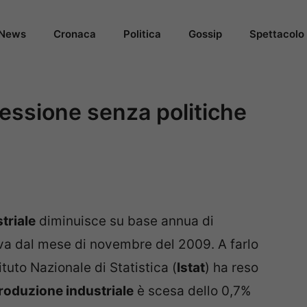
News
Cronaca
Politica
Gossip
Spettacolo
cessione senza politiche
triale
diminuisce su base annua di
ava dal mese di novembre del 2009. A farlo
ituto Nazionale di Statistica (
Istat
) ha reso
roduzione industriale
è scesa dello 0,7%