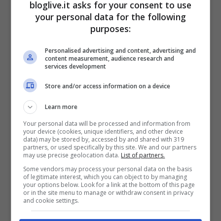
bloglive.it asks for your consent to use
di produttività da parte delle
imprese
.
your personal data for the following
Basti pensare che nel marzo scorso sono
purposes:
state ben 65 le
province
dove, rispetto al
Personalised advertising and content, advertising and
content measurement, audience research and
mese precedente, è aumentato lo stock di
services development
ore richieste di cassa integrazione. Quella
Store and/or access information on a device
di
Roma
, come sopra accennato, in tal
Learn more
senso svetta negativamente con la
Your personal data will be processed and information from
bellezza di 6,5 milioni di ore di cassa
your device (cookies, unique identifiers, and other device
data) may be stored by, accessed by and shared with 319
integrazione autorizzate andando a
partners, or used specifically by this site. We and our partners
may use precise geolocation data.
List of partners.
superare in maniera alquanto
Some vendors may process your personal data on the basis
of legitimate interest, which you can object to by managing
preoccupante anche le grandi Province del
your options below. Look for a link at the bottom of this page
or in the site menu to manage or withdraw consent in privacy
Nord Italia
.
and cookie settings.