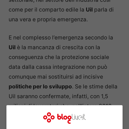
come per il comparto edile la
Uil
parla di
una vera e propria emergenza.
E nel complesso l’emergenza secondo la
Uil
è la mancanza di crescita con la
conseguenza che la protezione sociale
data dalla cassa integrazione non può
comunque mai sostituirsi ad incisive
politiche per lo sviluppo
. Se le stime della
Uil saranno confermate, infatti, con 1,5
milioni di lavoratori che, nell’intero 2012,
“sperimenteranno” la
Cig
l’economia non
potrà non risentirne in termini di consumi e