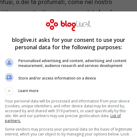
nfusi, o dei tè profumati, come nel nostro
 mi ha proposto di aggiungere a del
classico
ccioli di rosa essiccati
che mi ha regalato
ossibilità di acquistarli nei negozi
bloglive.it asks for your consent to use your
iccare da voi i boccioli di rosa del vostro
personal data for the following purposes:
tè nel processo di preparazione del vostro
Personalised advertising and content, advertising and content
measurement, audience research and services development
Store and/or access information on a device
Learn more
Your personal data will be processed and information from your device
(cookies, unique identifiers, and other device data) may be stored by,
accessed by and shared with 319 partners, or used specifically by this
site. We and our partners may use precise geolocation data.
List of
partners.
Some vendors may process your personal data on the basis of legitimate
interest, which you can object to by managing your options below. Look