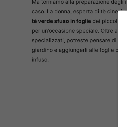
Ma torniamo alla preparazione degli i
caso. La donna, esperta di tè cinesi,
tè verde sfuso in foglie
dei piccoli
bo
per un’occasione speciale. Oltre alla p
specializzati, potreste pensare di ess
giardino e aggiungerli alle foglie di 
infuso.