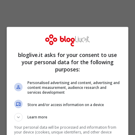
bloglive.it asks for your consent to use
Fermo restando che personalmente penso
your personal data for the following
che se fosse stato affidato l’incarico tenico
purposes:
ad Amato e non a Monti, si sarebbero
Personalised advertising and content, advertising and
content measurement, audience research and
prese decisioni comunque dolorose ma
services development
sicuramente più eque,
visto il suo
Store and/or access information on a device
approccio certamente più socialista della
Learn more
politica, rispetto al banchiere,
ma dare dei
Your personal data will be processed and information from
soldi pubblici ad ancora altre persone, che
your device (cookies, unique identifiers, and other device