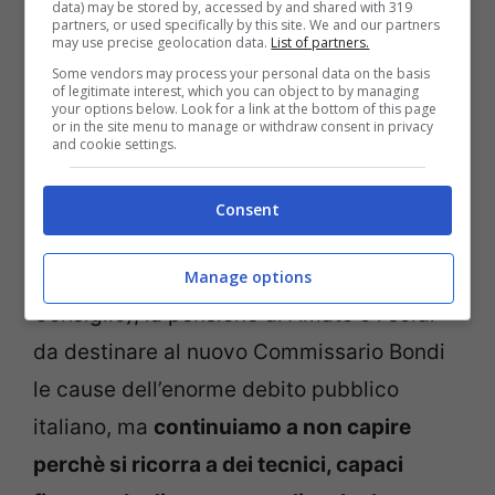
data) may be stored by, accessed by and shared with 319
da tempo lavorano nella politica e nella
partners, or used specifically by this site. We and our partners
may use precise geolocation data.
List of partners.
finanza, stride con i sacrifici durissimi
Some vendors may process your personal data on the basis
richiesti alla povera gente.
of legitimate interest, which you can object to by managing
your options below. Look for a link at the bottom of this page
or in the site menu to manage or withdraw consent in privacy
and cookie settings.
Certo non sono la nomina a senatore a vita
di Monti, con il conseguente vitalizio che
Consent
percepirà (comodo quindi per lui
rinunciare allo stipendio da Presidente del
Manage options
Consiglio), la pensione di Amato o i soldi
da destinare al nuovo Commissario Bondi
le cause dell’enorme debito pubblico
italiano, ma
continuiamo a non capire
perchè si ricorra a dei tecnici, capaci