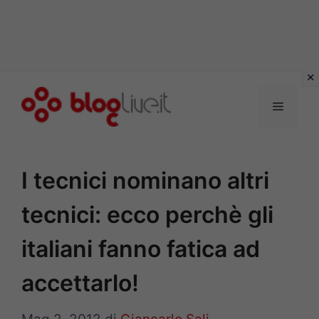
Vai
al
Menu
contenuto
I tecnici nominano altri
tecnici: ecco perchè gli
italiani fanno fatica ad
accettarlo!