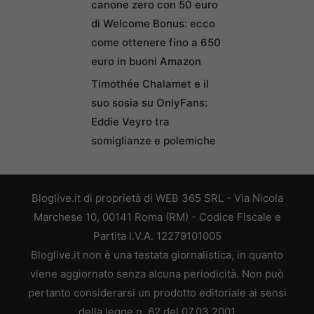
canone zero con 50 euro
di Welcome Bonus: ecco
come ottenere fino a 650
euro in buoni Amazon
Timothée Chalamet e il
suo sosia su OnlyFans:
Eddie Veyro tra
somiglianze e polemiche
Bloglive.it di proprietà di WEB 365 SRL - Via Nicola
Marchese 10, 00141 Roma (RM) - Codice Fiscale e
Partita I.V.A. 12279101005
Bloglive.it non è una testata giornalistica, in quanto
viene aggiornato senza alcuna periodicità. Non può
pertanto considerarsi un prodotto editoriale ai sensi
della legge n. 62 del 07.03.2001