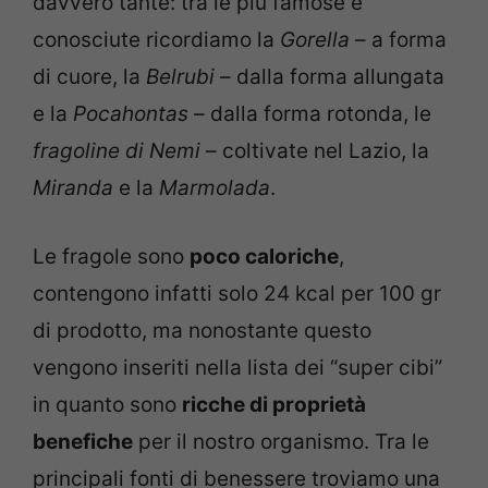
davvero tante: tra le più famose e
conosciute ricordiamo la
Gorella
– a forma
di cuore, la
Belrubi
– dalla forma allungata
e la
Pocahontas
– dalla forma rotonda, le
fragoline di Nemi
– coltivate nel Lazio, la
Miranda
e la
Marmolada
.
Le fragole sono
poco caloriche
,
contengono infatti solo 24 kcal per 100 gr
di prodotto, ma nonostante questo
vengono inseriti nella lista dei “super cibi”
in quanto sono
ricche di proprietà
benefiche
per il nostro organismo. Tra le
principali fonti di benessere troviamo una