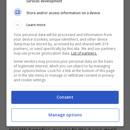
services development
succosi frutti producono inoltre il
Store and/or access information on a device
collagene che riduce le rughe e rafforza i
capillari.
Learn more
Your personal data will be processed and information from
your device (cookies, unique identifiers, and other device
data) may be stored by, accessed by and shared with 319
partners, or used specifically by this site. We and our partners
may use precise geolocation data.
List of partners.
Some vendors may process your personal data on the basis
of legitimate interest, which you can object to by managing
your options below. Look for a link at the bottom of this page
or in the site menu to manage or withdraw consent in privacy
and cookie settings.
Consent
Manage options
Da sottolineare c’è che, nonostante tutti gli