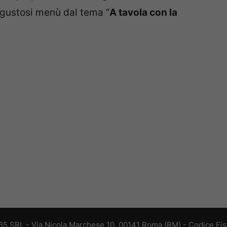
o gustosi menù dal tema “
A tavola con la
 365 SRL - Via Nicola Marchese 10, 00141 Roma (RM) - Codice Fisc