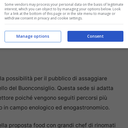
Some vendors may process your personal data on the basis of legitimate
interest, which you can object to by managing your options below. Look
for a link at the bottom of this page or in the site menu to manage or
withdraw consent in privacy and cookie settings.
Manage options
Consent
a possibilità per il pubblico di assaggiare
stello del Buonconsiglio. Questa sede si adatta
 settore poiché vengono seguiti percorsi più
o in campo enologico ed enogastronomico.
lla proposta food con grandi chef di rinomati