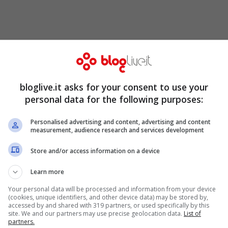
ssibile incontrare personalmente i produttori
e i prodotti gastronomici del territorio negli
bloglive.it asks for your consent to use your
allo spazio “
Corte del Gusto
”, assistere a delle
personal data for the following purposes:
segrete che vengono aperte al pubblico solo
Personalised advertising and content, advertising and content
measurement, audience research and services development
egustazioni teatrali è una novità assoluta di
 momenti di spettacolo che avranno come temi
Store and/or access information on a device
pettacolo, che sarà dedicato a Trentodoc,
Learn more
rentino Grappa, verrà riproposto per tre
Your personal data will be processed and information from your device
(cookies, unique identifiers, and other device data) may be stored by,
ppresentazione precedente.
accessed by and shared with 319 partners, or used specifically by this
site. We and our partners may use precise geolocation data.
List of
partners.