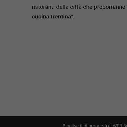
ristoranti della città che proporrann
cucina trentina
”.
Bloglive.it di proprietà di WEB