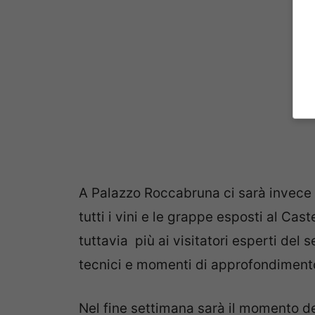
A Palazzo Roccabruna ci sarà invece l
tutti i vini e le grappe esposti al Ca
tuttavia più ai visitatori esperti del
tecnici e momenti di approfondiment
Nel fine settimana sarà il momento de