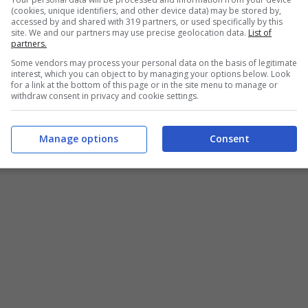
(cookies, unique identifiers, and other device data) may be stored by,
accessed by and shared with 319 partners, or used specifically by this
site. We and our partners may use precise geolocation data.
List of
partners.
Some vendors may process your personal data on the basis of legitimate
interest, which you can object to by managing your options below. Look
for a link at the bottom of this page or in the site menu to manage or
withdraw consent in privacy and cookie settings.
Manage options
Consent