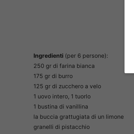
Ingredienti
(per 6 persone):
250 gr di farina bianca
175 gr di burro
125 gr di zucchero a velo
1 uovo intero, 1 tuorlo
1 bustina di vanillina
la buccia grattugiata di un limone
granelli di pistacchio