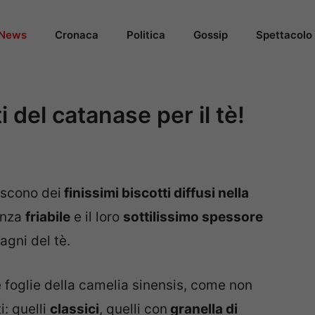
News
Cronaca
Politica
Gossip
Spettacolo
i del catanase per il tè!
iscono dei
finissimi biscotti diffusi nella
enza
friabile
e il loro
sottilissimo spessore
agni del tè.
e foglie della camelia sinensis, come non
i: quelli
classici
, quelli con
granella di