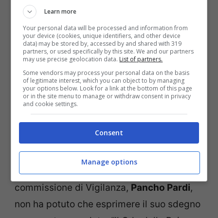
Rai
.
Learn more
Your personal data will be processed and information from
your device (cookies, unique identifiers, and other device
data) may be stored by, accessed by and shared with 319
partners, or used specifically by this site. We and our partners
may use precise geolocation data.
List of partners.
Some vendors may process your personal data on the basis
of legitimate interest, which you can object to by managing
your options below. Look for a link at the bottom of this page
or in the site menu to manage or withdraw consent in privacy
and cookie settings.
Consent
Manage options
Il capogruppo di Italia dei Valori in
commissione di Vigilanza,
Pancho Pardi
,
non ha potuto che esprimere il suo sdegno