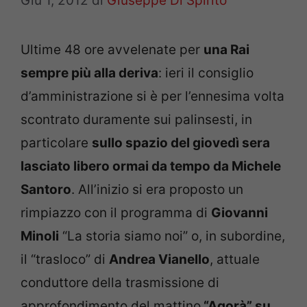
Giu 1, 2012
di
Giuseppe Di Spirito
Ultime 48 ore avvelenate per
una Rai
sempre più alla deriva
: ieri il consiglio
d’amministrazione si è per l’ennesima volta
scontrato duramente sui palinsesti, in
particolare
sullo spazio del giovedì sera
lasciato libero ormai da tempo da Michele
Santoro
. All’inizio si era proposto un
rimpiazzo con il programma di
Giovanni
Minoli
“La storia siamo noi” o, in subordine,
il “trasloco” di
Andrea Vianello
, attuale
conduttore della trasmissione di
approfondimento del mattino
“Agorà” su