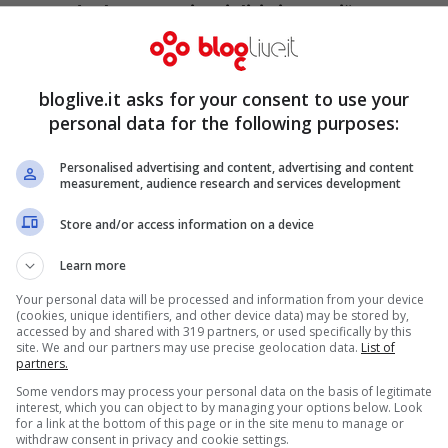
ne e per la democrazia e i diritti umani
“,
izzazione svolto dall’Ue” che “ha contribuito a
a da un continente di guerra a un continente
bloglive.it asks for your consent to use your
personal data for the following purposes:
Personalised advertising and content, advertising and content
mità dal comitato norvegese come ha
measurement, audience research and services development
nto della proclamazione: l’annuncio è stato
Store and/or access information on a device
a norvegese NRK che ha svelato l’assegnazione
Learn more
ma dell’ufficialità.
Your personal data will be processed and information from your device
(cookies, unique identifiers, and other device data) may be stored by,
accessed by and shared with 319 partners, or used specifically by this
site. We and our partners may use precise geolocation data.
List of
partners.
Some vendors may process your personal data on the basis of legitimate
interest, which you can object to by managing your options below. Look
for a link at the bottom of this page or in the site menu to manage or
withdraw consent in privacy and cookie settings.