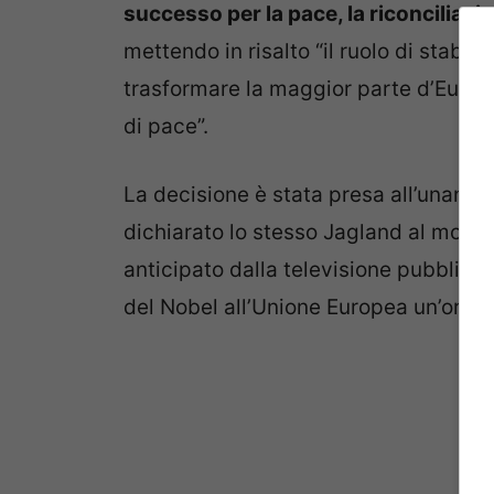
successo per la pace, la riconciliazio
mettendo in risalto “il ruolo di stabil
trasformare la maggior parte d’Europ
di pace”.
La decisione è stata presa all’unani
dichiarato lo stesso Jagland al mome
anticipato dalla televisione pubblic
del Nobel all’Unione Europea un’ora pri