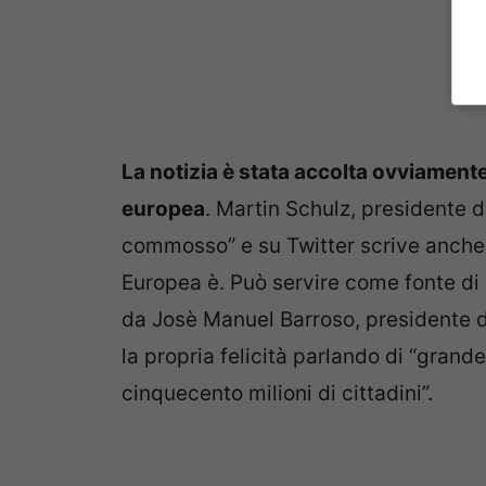
La notizia è stata accolta ovviamente
europea
. Martin Schulz, presidente d
commosso” e su Twitter scrive anche: 
Europea è. Può servire come fonte di i
da Josè Manuel Barroso, presidente 
la propria felicità parlando di “grande
cinquecento milioni di cittadini”.