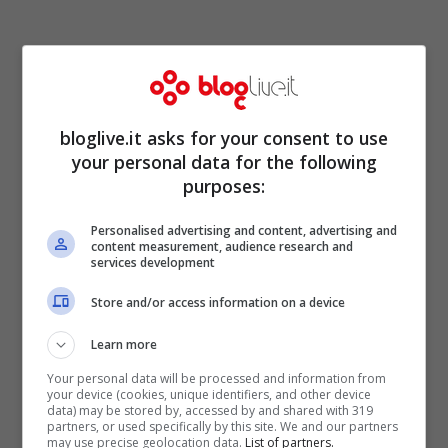
Due eclissi solari
(20 Maggio e 13
bloglive.it asks for your consent to use
Novembre), seppur non visibili dall’Italia,
your personal data for the following
sono state ospitate in questo anno 2012,
purposes:
che ha avuto tra le elezioni più importanti
Personalised advertising and content, advertising and
content measurement, audience research and
del Pianeta sicuramente quelle
services development
statunitensi, che hanno
riconfermato alla
Store and/or access information on a device
guida americana Barack Obama
, dei
Learn more
democratici, vittorioso sul repubblicano
Your personal data will be processed and information from
Romney.
your device (cookies, unique identifiers, and other device
data) may be stored by, accessed by and shared with 319
partners, or used specifically by this site. We and our partners
may use precise geolocation data.
List of partners.