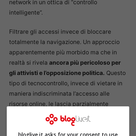
network in un ottica di “controllo
intelligente”.
Filtrare gli accessi invece di bloccare
totalmente la navigazione. Un approccio
apparentemente più morbido ma che in
realtà si rivela
ancora più pericoloso per
gli attivisti e l’opposizione politica.
Questo
tipo di tecnocontrollo, invece di vietare in
maniera indiscriminata l’accesso alle
risorse online, le lascia parzialmente
aperte in modo da monitorare meglio cosa
fanno gli internauti. Tale apertura
bloglive.it asks for your consent to use
mediatica dovrebbe portare molti utenti a