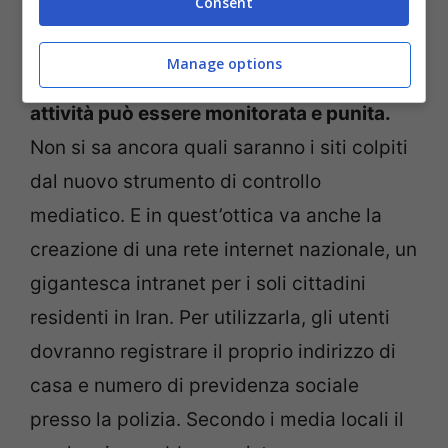
Consent
Manage options
Una repressione continua in cui ogni
attività può essere monitorata e punita.
Non si sa ancora quali saranno i siti colpiti
dal nuovo strumento di controllo
mediatico. E in quest’ottica va anche la
creazione di una rete internet nazionale, un
gigantesca intranet per i soli cittadini
residenti in Iran. Per utilizzarla, gli utenti
dovranno registrare il proprio indirizzo di
casa e numero di previdenza sociale
presso la polizia. Secondo i media locali il