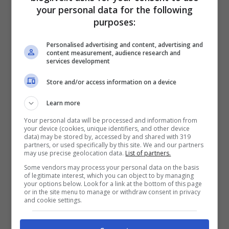
your personal data for the following
navigare senza protezioni, rendendo
purposes:
maggiore l’esposizione ai controlli di stato.
Personalised advertising and content, advertising and
Tutto questo grazie agli stessi software di
content measurement, audience research and
services development
sorveglianza prodotti da aziende
Store and/or access information on a device
occidentali che, eludendo l’embargo,
vengono
venduti a paesi come l’Iran
.
Learn more
Your personal data will be processed and information from
your device (cookies, unique identifiers, and other device
data) may be stored by, accessed by and shared with 319
partners, or used specifically by this site. We and our partners
may use precise geolocation data.
List of partners.
Some vendors may process your personal data on the basis
of legitimate interest, which you can object to by managing
your options below. Look for a link at the bottom of this page
or in the site menu to manage or withdraw consent in privacy
and cookie settings.