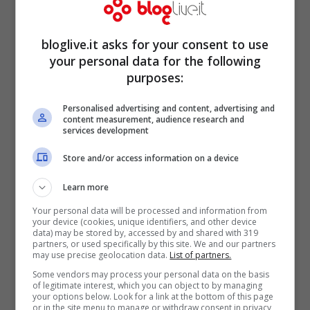
Nonché l’ennesimo regalo alle
banche.
bloglive.it asks for your consent to use
your personal data for the following
purposes:
— Luca(@Luca_O_o)
Gennaio
Personalised advertising and content, advertising and
22, 2013
content measurement, audience research and
services development
Store and/or access information on a device
Learn more
Your personal data will be processed and information from
your device (cookies, unique identifiers, and other device
data) may be stored by, accessed by and shared with 319
partners, or used specifically by this site. We and our partners
may use precise geolocation data.
List of partners.
Some vendors may process your personal data on the basis
of legitimate interest, which you can object to by managing
your options below. Look for a link at the bottom of this page
or in the site menu to manage or withdraw consent in privacy