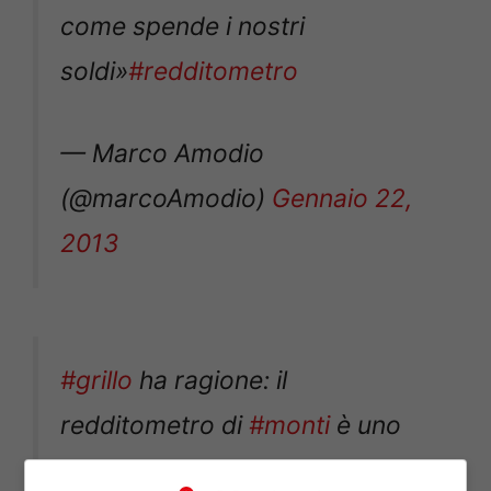
come spende i nostri
soldi»
#redditometro
— Marco Amodio
(@marcoAmodio)
Gennaio 22,
2013
#grillo
ha ragione: il
redditometro di
#monti
è uno
studio di settore sulle famiglie.