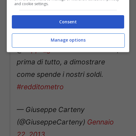
and cookie settings.
Consent
Su una cosa son d’accordo con
Manage options
@
beppe_grillo
. Che sia lo Stato,
prima di tutto, a dimostrare
come spende i nostri soldi.
#redditometro
— Giuseppe Carteny
(@GiuseppeCarteny)
Gennaio
22, 2013