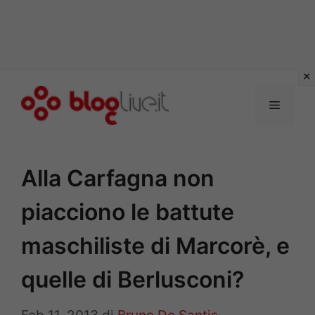
Vai
al
Menu
contenuto
Alla Carfagna non
piacciono le battute
maschiliste di Marcorè, e
quelle di Berlusconi?