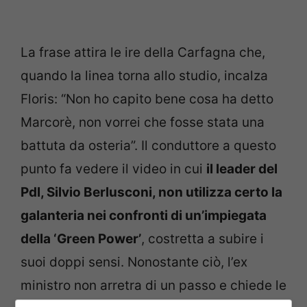
La frase attira le ire della Carfagna che,
quando la linea torna allo studio, incalza
Floris: “Non ho capito bene cosa ha detto
Marcorè, non vorrei che fosse stata una
battuta da osteria”. Il conduttore a questo
punto fa vedere il video in cui
il leader del
Pdl, Silvio Berlusconi, non utilizza certo la
galanteria nei confronti di un’impiegata
della ‘Green Power’
, costretta a subire i
suoi doppi sensi. Nonostante ciò, l’ex
ministro non arretra di un passo e chiede le