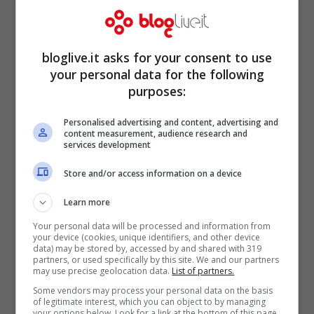
scuse che Floris puntualmente fa, anche a
nome di Marcorè.
bloglive.it asks for your consent to use
your personal data for the following
purposes:
Personalised advertising and content, advertising and
content measurement, audience research and
services development
Store and/or access information on a device
Learn more
Your personal data will be processed and information from
your device (cookies, unique identifiers, and other device
data) may be stored by, accessed by and shared with 319
Resta però qualche interrogativo: perché
partners, or used specifically by this site. We and our partners
may use precise geolocation data.
List of partners.
la Carfagna non è così intransigente anche
Some vendors may process your personal data on the basis
con il suo leader?
Perché non chiede a
of legitimate interest, which you can object to by managing
your options below. Look for a link at the bottom of this page