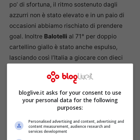
po’ di sfortuna, il ritmo sostenuto dagli
azzurri non è stato elevato e in un paio di
occasioni abbiamo rischiato di prendere
goal. Inoltre
Balotelli
al 71° per doppio
cartellino giallo è stato anche espulso,
lasciando così l’Italia a giocare con dieci
giocatori. Balotelli uscendo di scena dal
campo non ha dato uno spettacolo
decoroso; in diretta Tv si è visto bene
bloglive.it asks for your consent to use
your personal data for the following
come abbia dato prima un pugno e poi un
purposes:
calcio alle pareti del tunnel che conducono
agli spogliatoi.
Personalised advertising and content, advertising and
content measurement, audience research and
services development