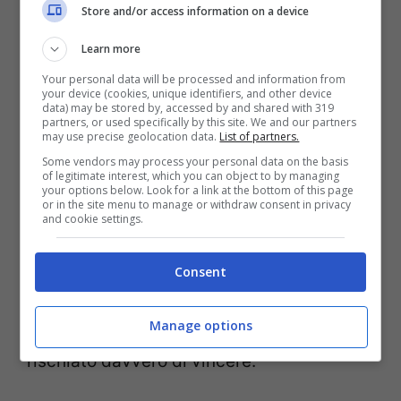
Store and/or access information on a device
Learn more
Your personal data will be processed and information from
your device (cookies, unique identifiers, and other device
data) may be stored by, accessed by and shared with 319
partners, or used specifically by this site. We and our partners
may use precise geolocation data.
List of partners.
Some vendors may process your personal data on the basis
of legitimate interest, which you can object to by managing
your options below. Look for a link at the bottom of this page
or in the site menu to manage or withdraw consent in privacy
and cookie settings.
La squadra di
Prandelli
questa sera ha
lasciato molto a desiderare, considerando
Consent
che non è stato fatto un solo tiro in porta al
Manage options
contrario degli avversari che invece hanno
rischiato davvero di vincere.