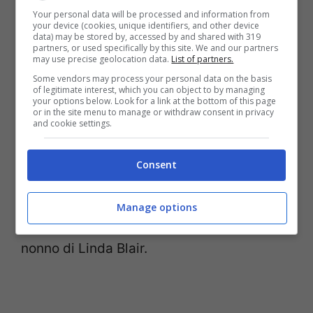
suscitò clamore. Più inquietanti furono le
Your personal data will be processed and information from
your device (cookies, unique identifiers, and other device
dipartite di un guardiano notturno del set,
data) may be stored by, accessed by and shared with 319
partners, or used specifically by this site. We and our partners
il figlio appena nato di uno dei tecnici,
may use precise geolocation data.
List of partners.
Some vendors may process your personal data on the basis
l’addetto alla refrigerazione del set nonché
of legitimate interest, which you can object to by managing
your options below. Look for a link at the bottom of this page
quella di
Jack MacGowan
che seguì la fine
or in the site menu to manage or withdraw consent in privacy
and cookie settings.
del suo personaggio (Burke Denning muore
precipitando da una scala), stroncato dalle
Consent
conseguenze di un’epidemia influenzale.
Altre due morti ricollegabili sono poi quella
Manage options
del fratello di Max Von Sydow e quella del
nonno di Linda Blair.