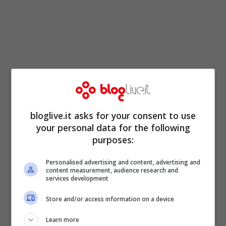
«Il mio club sta discutendo con loro
–
spiega Paulinho –
è arrivato il momento
bloglive.it asks for your consent to use
per me di intraprendere una nuova sfida.
your personal data for the following
purposes:
Ho preso la decisione di andare in un
grande club. Qui ho passato tre anni
Personalised advertising and content, advertising and
content measurement, audience research and
meravigliosi, sono migliorato molto e devo
services development
ringraziare tutto lo staff per questo ma
Store and/or access information on a device
adesso è tempo di cambiare».
Learn more