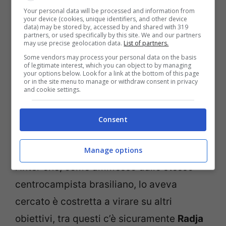
Your personal data will be processed and information from
your device (cookies, unique identifiers, and other device
data) may be stored by, accessed by and shared with 319
partners, or used specifically by this site. We and our partners
may use precise geolocation data.
List of partners.
Some vendors may process your personal data on the basis
of legitimate interest, which you can object to by managing
your options below. Look for a link at the bottom of this page
or in the site menu to manage or withdraw consent in privacy
and cookie settings.
Consent
Con il passaggio di Paulinho al Tottenham,
Manage options
l’Inter che, come ammesso dallo stesso
centrocampista brasiliano, lo aveva
cercato è costretta a virare su altri
obiettivi, tra questi c’è sicuramente
Radja