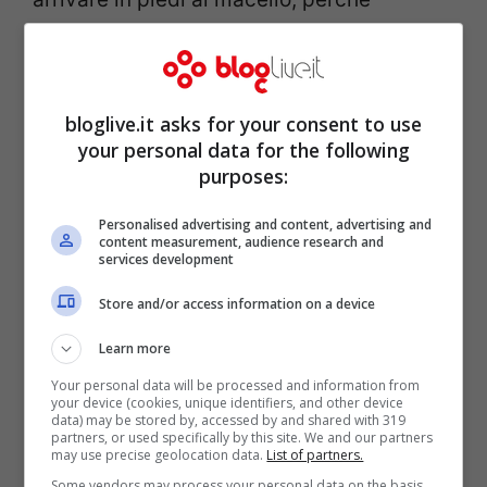
stremata dalle alte prestazioni.
bloglive.it asks for your consent to use
your personal data for the following
purposes:
Personalised advertising and content, advertising and
content measurement, audience research and
services development
Store and/or access information on a device
Learn more
Your personal data will be processed and information from
Se attualmente esiste una norma
your device (cookies, unique identifiers, and other device
data) may be stored by, accessed by and shared with 319
comunitaria generale europea sulla
partners, or used specifically by this site. We and our partners
may use precise geolocation data.
List of partners.
protezione degli animali negli allevamenti,
Some vendors may process your personal data on the basis