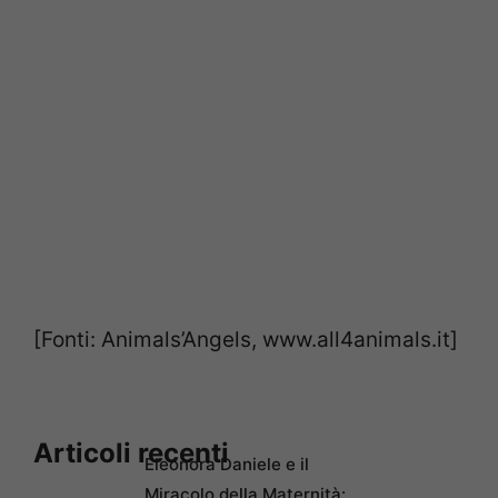
[Fonti: Animals’Angels, www.all4animals.it]
Articoli recenti
Eleonora Daniele e il
Miracolo della Maternità: