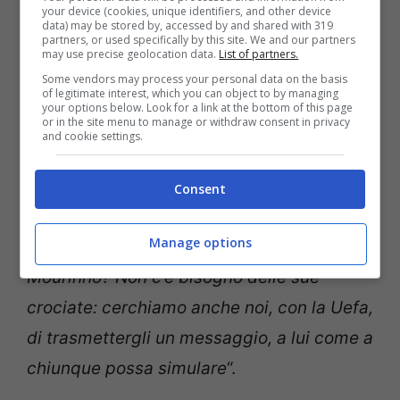
polemiche, ma non è un problema mio, ma
your device (cookies, unique identifiers, and other device
data) may be stored by, accessed by and shared with 319
ai ragazzi bisogna ricordarlo sempre. Il
partners, or used specifically by this site. We and our partners
may use precise geolocation data.
List of partners.
Milan ha deciso di non presentare ricorso e
Some vendors may process your personal data on the basis
questo l’ho apprezzato molto, lo stesso
of legitimate interest, which you can object to by managing
your options below. Look for a link at the bottom of this page
or in the site menu to manage or withdraw consent in privacy
fece la Roma non convocando Osvaldo
and cookie settings.
l’anno scorso – ha inoltre evidenziato
Prandelli – Direi che i club si stanno
Consent
indirizzando su questa linea ed è un’ottima
Manage options
cosa, per me conta molto. Le parole di
Mourinho? Non c’è bisogno delle sue
crociate: cerchiamo anche noi, con la Uefa,
di trasmettergli un messaggio, a lui come a
chiunque possa simulare
“.