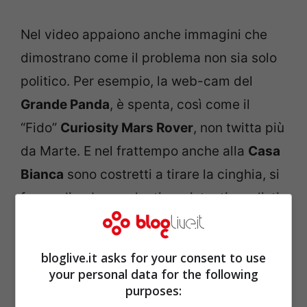
Nel video appaiono anche immagini che
dimostrano come il problema non sia solo
politico. Per esempio, la web-cam del
Grande Panda
, è spenta, così come il
“Fido”
Curiosity Mars Rover
, non twitta più
da Marte. E nel frattempo anche alla
Casa
Bianca
sono costretti a tirare la cinghia, si
fa per dire. I consulenti, assistenti, analisti,
maggiordomi, cuochi e paesaggisti che
lavorano solitamente nella casa più
bloglive.it asks for your consent to use
famosa del mondo, si stima che da
your personal data for the following
purposes:
millesettecento ora siano meno di