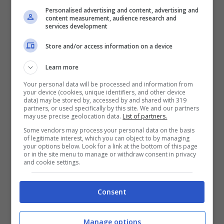
quattrocentocinquanta
attualmente in
Personalised advertising and content, advertising and
content measurement, audience research and
servizio. Dei novanta dipendenti che ogni
services development
mattina si alzano per recarsi alla Casa
Store and/or access information on a device
Bianca, ne sono rimasti soltanto
quindici
. E
Learn more
così succede che all’ufficio stampa, i
Your personal data will be processed and information from
consulenti di alto livello si trovino a fare il
your device (cookies, unique identifiers, and other device
data) may be stored by, accessed by and shared with 319
lavoro di chi non c’è quindi a pianificare
partners, or used specifically by this site. We and our partners
may use precise geolocation data.
List of partners.
riunioni e probabilmente anche ad
Some vendors may process your personal data on the basis
of legitimate interest, which you can object to by managing
assicurarsi che la macchina del caffè sia
your options below. Look for a link at the bottom of this page
or in the site menu to manage or withdraw consent in privacy
accesa. Un altro fatto molto inusuale che
and cookie settings.
sta avvenendo, riguarda la pianificazione
delle giornate di Obama: solitamente
Consent
l’ufficio che si occupa della
Manage options