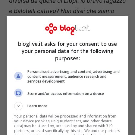
diversa da quella di Lippi. Io bravo ragazzo
e Balotelli cattivo? Non direi che siamo
così opposti anzi, abbiamo tante cose in
comune e comunque nessuno qui è un
santo”
bloglive.it asks for your consent to use
your personal data for the following
purposes:
Personalised advertising and content, advertising and
content measurement, audience research and
services development
Store and/or access information on a device
Learn more
Your personal data will be processed and information from
your device (cookies, unique identifiers, and other device
data) may be stored by, accessed by and shared with 319
partners, or used specifically by this site. We and our partners