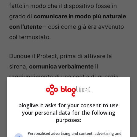
fatto in modo che il dispositivo fosse in
grado di
comunicare in modo più naturale
con l’utente
– così come già era avvenuto
col termostato.
Dunque il Protect, prima di attivare la
sirena,
comunica verbalmente
il
raggiungimento di una soglia di guardia
nel rilevamento del fumo; a quel punto, se
per esempio non si trattasse di un incendio
bloglive.it asks for your consent to use
ma banalmente del fumo prodotto
your personal data for the following
inavvertitamente da qualche pentola in
purposes:
cucina, è sufficiente avvicinarsi al Protect
Personalised advertising and content, advertising and