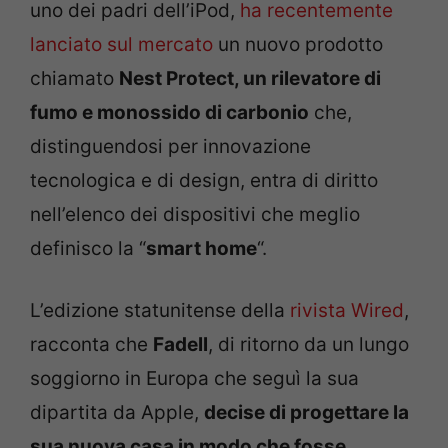
uno dei padri dell’iPod,
ha recentemente
lanciato sul mercato
un nuovo prodotto
chiamato
Nest Protect, un rilevatore di
fumo e monossido di carbonio
che,
distinguendosi per innovazione
tecnologica e di design, entra di diritto
nell’elenco dei dispositivi che meglio
definisco la “
smart home
“.
L’edizione statunitense della
rivista Wired
,
racconta che
Fadell
, di ritorno da un lungo
soggiorno in Europa che seguì la sua
dipartita da Apple,
decise di progettare la
sua nuova casa in modo che fosse