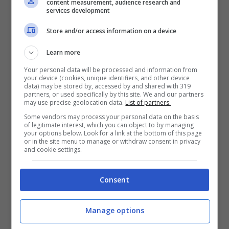
content measurement, audience research and
e
agitare la mano per fargli sapere che la
services development
situazione è sotto controllo
. I sensori
Store and/or access information on a device
dell’apparecchio sono inoltre in grado di
Learn more
distinguere questo tipo di interazione dai
Your personal data will be processed and information from
movimenti concitati che verosimilmente
your device (cookies, unique identifiers, and other device
data) may be stored by, accessed by and shared with 319
verrebbero eseguiti in caso di un vero
partners, or used specifically by this site. We and our partners
may use precise geolocation data.
List of partners.
incendio, quando ovviamente spegnere
Some vendors may process your personal data on the basis
l’allarme non sarebbe desiderabile.
of legitimate interest, which you can object to by managing
your options below. Look for a link at the bottom of this page
or in the site menu to manage or withdraw consent in privacy
and cookie settings.
Consent
Manage options