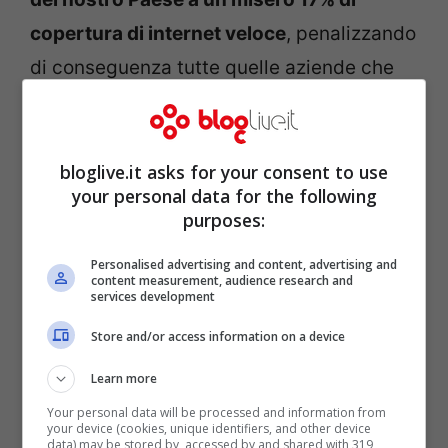
copertura di internet veloce
, penalizzando
di conseguenza tutte quelle aziende che
vorrebbero informatizzarsi, ma non
possono farlo.
bloglive.it asks for your consent to use
your personal data for the following
purposes:
Personalised advertising and content, advertising and
content measurement, audience research and
services development
Store and/or access information on a device
Learn more
Your personal data will be processed and information from
your device (cookies, unique identifiers, and other device
data) may be stored by, accessed by and shared with 319