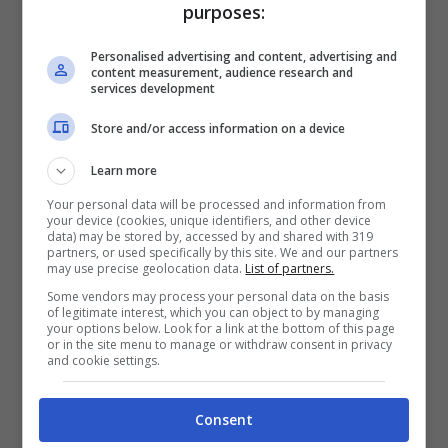
purposes:
Personalised advertising and content, advertising and
content measurement, audience research and
services development
Il progetto ha coinvolto e mobilitato anche
Store and/or access information on a device
altre associazioni dell’hinterland
Learn more
accomunate una mission comune: riuscire
Your personal data will be processed and information from
ad alleviare il peso dei costi mensili per i
your device (cookies, unique identifiers, and other device
data) may be stored by, accessed by and shared with 319
nuclei familiari indigenti.
partners, or used specifically by this site. We and our partners
may use precise geolocation data.
List of partners.
L’associazione
Mike Bongiorno
ha donato
Some vendors may process your personal data on the basis
of legitimate interest, which you can object to by managing
un furgone per effettuare la consegna
your options below. Look for a link at the bottom of this page
or in the site menu to manage or withdraw consent in privacy
gratuita della spesa alle persone anziane e
and cookie settings.
disabili anche a domicilio,
Milano
Ristorazione
, inoltre, ha messo a
Consent