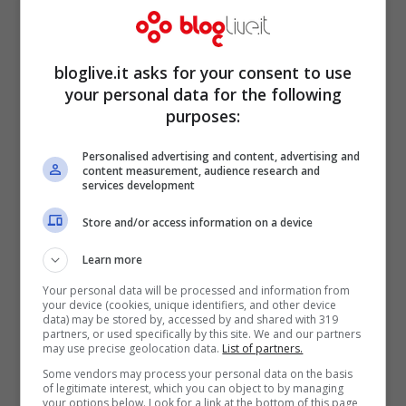
Hirsch ha superato la
concorrenza
di altri
papabili, come Adam DeVine (comico di
bloglive.it asks for your consent to use
your personal data for the following
Comedy Central) e Joaquin Phoenix.
purposes:
Anche se il preferito da fan e nostalgici di
Belushi sarebbe stato l’istrionico
Jack
Personalised advertising and content, advertising and
content measurement, audience research and
Black
, vicino al mitico protagonista di
services development
Animal House
e
The Blues Brothers
sia per
Store and/or access information on a device
tipologia di comicità che per
Learn more
caratteristiche fisiche
.
Your personal data will be processed and information from
your device (cookies, unique identifiers, and other device
data) may be stored by, accessed by and shared with 319
partners, or used specifically by this site. We and our partners
may use precise geolocation data.
List of partners.
Some vendors may process your personal data on the basis
of legitimate interest, which you can object to by managing
your options below. Look for a link at the bottom of this page