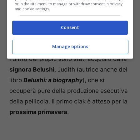
or in the site menu to manage or withdraw consent in privacy
and cookie settings.
Consent
Manage options
I diritti del biopic sono stati acquisiti dalla
signora Belushi
, Judith (autrice anche del
libro
Belushi: a biography
), che si
occuperà pure della produzione esecutiva
della pellicola. Il primo ciak è atteso per la
prossima primavera
.