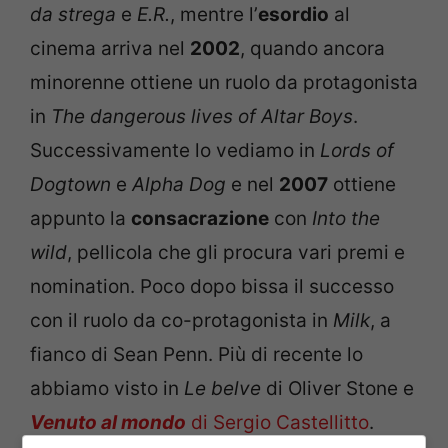
da strega
e
E.R.
, mentre l’
esordio
al
cinema arriva nel
2002
, quando ancora
minorenne ottiene un ruolo da protagonista
in
The dangerous lives of Altar Boys
.
Successivamente lo vediamo in
Lords of
Dogtown
e
Alpha Dog
e nel
2007
ottiene
appunto la
consacrazione
con
Into the
wild
, pellicola che gli procura vari premi e
nomination. Poco dopo bissa il successo
con il ruolo da co-protagonista in
Milk
, a
fianco di Sean Penn. Più di recente lo
abbiamo visto in
Le belve
di Oliver Stone e
Venuto al mondo
di Sergio Castellitto
.