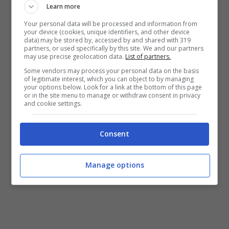
trasferta
con soli 3 dei 14 totali conquistati
Learn more
lontano dalle mura amiche.
Your personal data will be processed and information from
your device (cookies, unique identifiers, and other device
Partita sicuramente incerta, visto il
data) may be stored by, accessed by and shared with 319
partners, or used specifically by this site. We and our partners
momento non positivo dei padroni di casa
may use precise geolocation data.
List of partners.
Some vendors may process your personal data on the basis
sarà quella tra
Aston Villa
e
Cardiff
, con i
of legitimate interest, which you can object to by managing
your options below. Look for a link at the bottom of this page
gallesi in forte spolvero, reduci da
or in the site menu to manage or withdraw consent in privacy
and cookie settings.
un’importante vittoria nel
derby
contro lo
Swansea.
Consent
Manage options