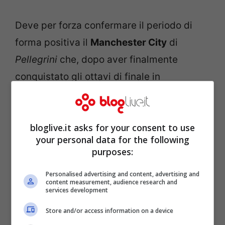
Deve per forza confermare il periodo di
forma positiva il
Manchester City
di
Pellegrini
che, dopo aver finalmente
conquistato gli ottavi di finale in
Champions League, è libero di dedicarsi
alla
rimonta
in Premier. Il
Sunderland
non
bloglive.it asks for your consent to use
dovrebbe rappresentare un ostacolo
your personal data for the following
insormontabile per
Aguero
e compagni.
purposes:
Il
Southampton
, vera sorpresa di
Personalised advertising and content, advertising and
campionato, ospiterà un
Hull City
che
content measurement, audience research and
services development
nonostante il buon torneo disputato sin
Store and/or access information on a device
ora, si è rivelato molto
rinunciatario in