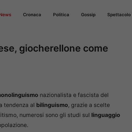
News
Cronaca
Politica
Gossip
Spettacolo
ese, giocherellone come
onolinguismo
nazionalista e fascista del
la tendenza al
bilinguismo
, grazie a scelte
itismo, numerosi sono gli studi sul
linguaggio
opolazione.