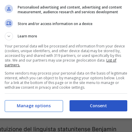
n due, ma ben venti lingue differenti.
Personalised advertising and content, advertising and content
measurement, audience research and services development
o “spavaldo come un francese e accigliato come
 del linguaggio anche sulla comunicazione non
Store and/or access information on a device
Learn more
Your personal data will be processed and information from your device
(cookies, unique identifiers, and other device data) may be stored by,
accessed by and shared with 319 partners, or used specifically by this
site. We and our partners may use precise geolocation data.
List of
partners.
Some vendors may process your personal data on the basis of legitimate
interest, which you can object to by managing your options below. Look
for a link at the bottom of this page or in the site menu to manage or
withdraw consent in privacy and cookie settings.
Manage options
Consent
intuizione del linguista statunitense Benjamin