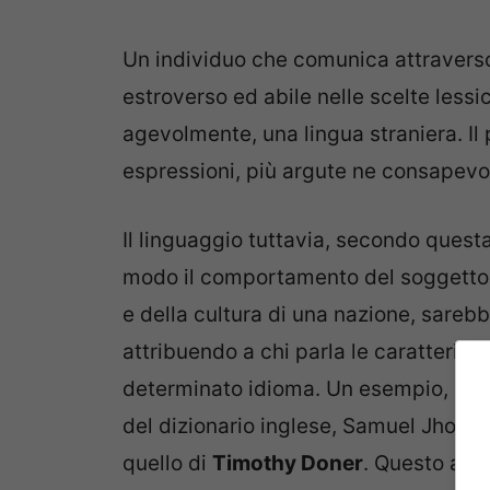
Un individuo che comunica attraverso 
estroverso ed abile nelle scelte lessi
agevolmente, una lingua straniera. Il 
espressioni, più argute ne consapevol
Il linguaggio tuttavia, secondo quest
modo il comportamento del soggetto. 
e della cultura di una nazione, sarebbe
attribuendo a chi parla le caratterist
determinato idioma. Un esempio, ann
del dizionario inglese, Samuel Jhonso
quello di
Timothy Doner
. Questo ado