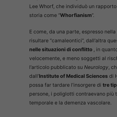
Lee Whorf, che individuò un rapporto 
storia come “
Whorfianism
“.
E come, da una parte, espresso nella t
risultare “camaleontici”, dall’altra qu
nelle situazioni di conflitto
, in quant
velocemente, e meno soggetti al risc
l’articolo pubblicato su
Neurology
, c
dall’
Institute of Medical Sciences
di 
possa far tardare l’insorgere di
tre ti
persone, i poliglotti contraevano più 
temporale e la demenza vascolare.