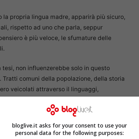
la propria lingua madre, apparirà più sicuro,
cali, rispetto ad uno che parla, seppur
pensiero è più veloce, le sfumature delle
i.
a tesi, non influenzerebbe solo in questo
Tratti comuni della popolazione, della storia
ro veicolati attraverso il linguaggi,
iche tipiche della popolazione che utilizza quel
overato su “
Jhonson
” (dal nome dell’autore
n), il blog del linguaggio di The Economist, è
bloglive.it asks for your consent to use your
lescente, che alla vista appare un ordinario
personal data for the following purposes: