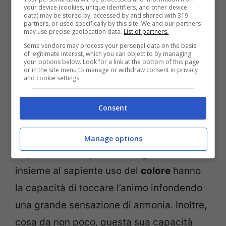
your device (cookies, unique identifiers, and other device
data) may be stored by, accessed by and shared with 319
partners, or used specifically by this site. We and our partners
may use precise geolocation data.
List of partners.
Some vendors may process your personal data on the basis
of legitimate interest, which you can object to by managing
your options below. Look for a link at the bottom of this page
La
figura umana
è l’essenza pura dell’arte
or in the site menu to manage or withdraw consent in privacy
and cookie settings.
per Matisse, così come fu per Picasso. Il
corpo, soprattutto quello femminile, è
Consent
rappresentato della sua assolutezza
all’interno di uno spazio infinito. La sua
Manage options
capacità di interpretare la figura umana
insieme al sapiente uso del
colore
hanno
la capacità di toccare l’animo infondendo
una grande sensazione di armonia. Inoltre,
cosa da non poco, questa sua capacità