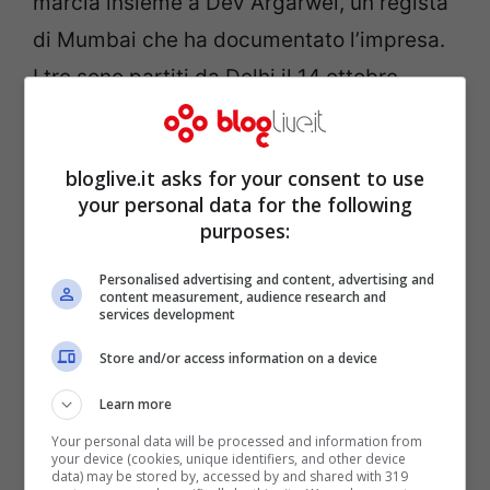
marcia insieme a Dev Argarwel, un regista
di Mumbai che ha documentato l’impresa.
I tre sono partiti da Delhi il 14 ottobre
scorso, hanno visitato il Taj Mahal prima di
arrivare a Kathmandu e procedere il giorno
bloglive.it asks for your consent to use
dopo per il campo base dove sono arrivati
your personal data for the following
dopo una decina di giorni di trekking.
purposes:
Personalised advertising and content, advertising and
content measurement, audience research and
services development
Store and/or access information on a device
Learn more
Your personal data will be processed and information from
your device (cookies, unique identifiers, and other device
data) may be stored by, accessed by and shared with 319