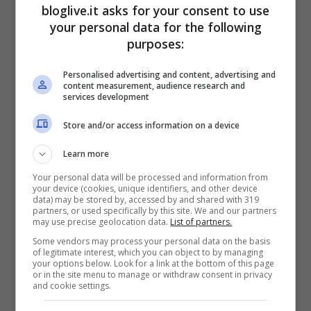
bloglive.it asks for your consent to use
your personal data for the following
purposes:
Personalised advertising and content, advertising and
content measurement, audience research and
services development
Store and/or access information on a device
Learn more
Le società semplificate hanno spopolato
al
Your personal data will be processed and information from
sud (oltre 7000 nuove aziende)
, ma si è
your device (cookies, unique identifiers, and other device
data) may be stored by, accessed by and shared with 319
riscontrato un piccolo flop al nord con
partners, or used specifically by this site. We and our partners
may use precise geolocation data.
List of partners.
“solo” 4000 srl semplificate. In particolare,
Some vendors may process your personal data on the basis
of legitimate interest, which you can object to by managing
le regioni italiane in cui il progetto è stato
your options below. Look for a link at the bottom of this page
or in the site menu to manage or withdraw consent in privacy
più apprezzato sono Lazio e Campania.
and cookie settings.