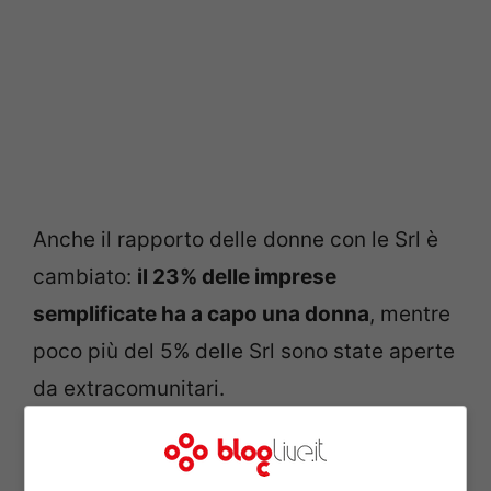
Anche il rapporto delle donne con le Srl è
cambiato:
il 23% delle imprese
semplificate ha a capo una donna
, mentre
poco più del 5% delle Srl sono state aperte
da extracomunitari.