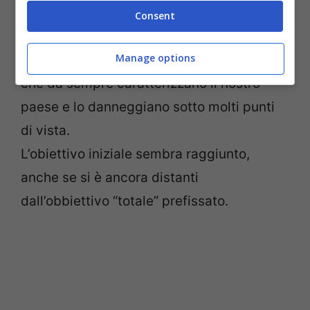
La finalità del governo Monti era quella di
Consent
incentivare la nascita di nuove imprese,
Manage options
superando le “barriere” della burocrazia
,
che da sempre caratterizzano il nostro
paese e lo danneggiano sotto molti punti
di vista.
L’obiettivo iniziale sembra raggiunto,
anche se si è ancora distanti
dall’obbiettivo “totale” prefissato.