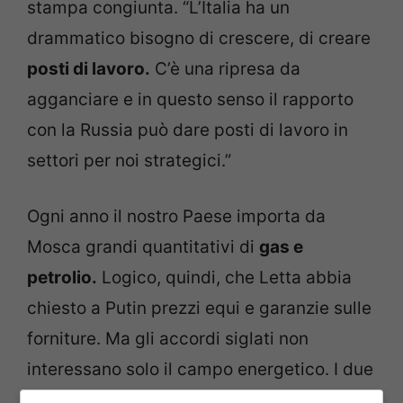
stampa congiunta. “L’Italia ha un
drammatico bisogno di crescere, di creare
posti di lavoro.
C’è una ripresa da
agganciare e in questo senso il rapporto
con la Russia può dare posti di lavoro in
settori per noi strategici.”
Ogni anno il nostro Paese importa da
Mosca grandi quantitativi di
gas e
petrolio.
Logico, quindi, che Letta abbia
chiesto a Putin prezzi equi e garanzie sulle
forniture. Ma gli accordi siglati non
interessano solo il campo energetico. I due
Stati hanno raggiunto intese importanti