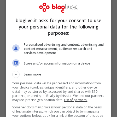
anche in
ambito finanziario e industriale,
con l’obiettivo di favorire gli investimenti.
bloglive.it asks for your consent to use
Fino a oggi, infatti, l’Italia ha investito
your personal data for the following
purposes:
molto in Russia, ma la Russia non ha fatto
altrettanto.
Personalised advertising and content, advertising and
content measurement, audience research and
services development
Store and/or access information on a device
Learn more
Your personal data will be processed and information from
your device (cookies, unique identifiers, and other device
data) may be stored by, accessed by and shared with 319
partners, or used specifically by this site. We and our partners
may use precise geolocation data.
List of partners.
Some vendors may process your personal data on the basis
of legitimate interest, which you can object to by managing
your options below. Look for a link at the bottom of this page