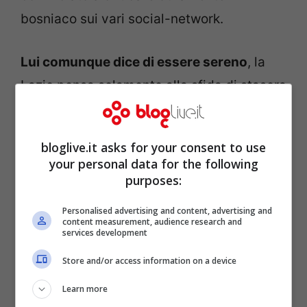
bosniaco sui vari social-network.
Lui comunque dice di essere sereno
, la
Lazio pensa solamente alla sfida di stasera
contro il
Legia
:
“Non mi interessano, sono
solo voci di corridoio e non c’è niente di
bloglive.it asks for your consent to use
confermato. Quello che conta è solo che
your personal data for the following
abbiamo una partita molto importante e
purposes:
vogliamo assicurarci il passaggio del
Personalised advertising and content, advertising and
content measurement, audience research and
girone, magari da prima in classifica. Lo
services development
abbiamo visto l’anno scorso che superato il
Store and/or access information on a device
girone, giocare in casa la seconda partita
Learn more
può portare dei vantaggi”