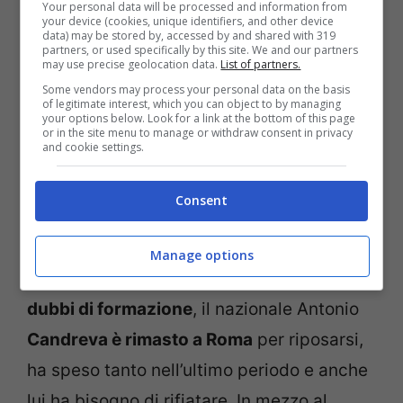
Your personal data will be processed and information from
your device (cookies, unique identifiers, and other device
data) may be stored by, accessed by and shared with 319
partners, or used specifically by this site. We and our partners
may use precise geolocation data.
List of partners.
Some vendors may process your personal data on the basis
of legitimate interest, which you can object to by managing
your options below. Look for a link at the bottom of this page
or in the site menu to manage or withdraw consent in privacy
and cookie settings.
Consent
Manage options
In merito alla partita poi
ha sciolto alcuni
dubbi di formazione
, il nazionale Antonio
Candreva è rimasto a Roma
per riposarsi,
ha speso tanto nell’ultimo periodo e anche
lui ha bisogno di rifiatare. In mezzo al