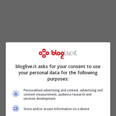
bloglive.it asks for your consent to use
your personal data for the following
Martie Haselton, la psicologa che ha
purposes:
diretto le indagini universitarie, spiega che
Personalised advertising and content, advertising and
“le pressioni evolutive spiegano
content measurement, audience research and
services development
probabilmente i diversi rimorsi. Tali
differenze sono legate al processo
Store and/or access information on a device