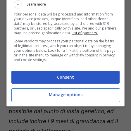
evolutivo e riproduttivo e il rimpianto può
Learn more
giocare un ruolo importante nella
Your personal data will be processed and information from
your device (cookies, unique identifiers, and other device
sopravvivenza della specie e nella
data) may be stored by, accessed by and shared with 319
partners, or used specifically by this site. We and our partners
riproduzione. Infatti per gli uomini, dal
may use precise geolocation data.
List of partners.
punto di vista evolutivo, aver perso
Some vendors may process your personal data on the basis
of legitimate interest, which you can object to by managing
your options below. Look for a link at the bottom of this page
occasioni di rapporti potenziali con altre
or in the site menu to manage or withdraw consent in privacy
and cookie settings.
donne significa avere perso delle
opportunità riproduttive in più. Invece per
Consent
le donne la sessualità richiede un periodo
di maggiore investimento a finalità
Manage options
riproduttiva e quindi nella prole migliore
possibile dal punto di vista genetico, ed
include inoltre i 9 mesi di gravidanza ed il