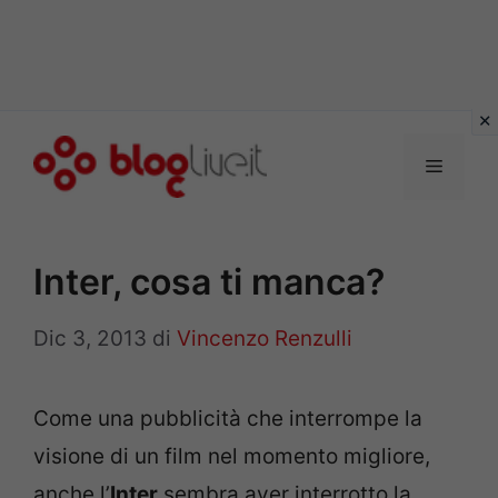
Vai
al
Menu
contenuto
Inter, cosa ti manca?
Dic 3, 2013
di
Vincenzo Renzulli
Come una pubblicità che interrompe la
visione di un film nel momento migliore,
anche l’
Inter
sembra aver interrotto la