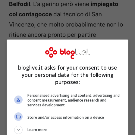
Belfodil
. L’algerino però viene
impiegato
col contagocce
dal tecnico di San
Vincenzo, che molto probabilmente non lo
ritiene ancora pronto per partire
stabilmente nell’undici iniziale. A gennaio
molto probabilmente qualcosa si muoverà
sul mercato.
bloglive.it asks for your consent to use
your personal data for the following
purposes:
Mistero Kovacic
Personalised advertising and content, advertising and
content measurement, audience research and
Che fine ha fatto il funambolico
services development
centrocampista che lo scorso anno ha
Store and/or access information on a device
spesso deliziato San Siro con le sue
Learn more
giocate? Il giovane Mateo sembra
aver