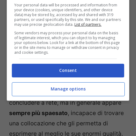
Your personal data will be processed and information from
perso parte della sicurezza
che ha
your device (cookies, unique identifiers, and other device
data) may be stored by, accessed by and shared with 319
sempre dimostrato, e per un creatore di
partners, or used specifically by this site. We and our partners
may use precise geolocation data.
List of partners.
gioco come lui è una mancanza grave.
Some vendors may process your personal data on the basis
of legitimate interest, which you can object to by managing
L’idea dei Mazzarri era quella di
your options below. Look for a link at the bottom of this page
or in the site menu to manage or withdraw consent in privacy
trasformarlo in un incursore alla Hamsik,
and cookie settings.
ma l’infortunio accusato nel corso della
Consent
preparazione estiva ha inficiato il lavoro
dell’allenatore. Al ragazzo croato sembra
Manage options
mancare la capacità di inserirsi e
concludere a rete, ma in generale appare
sempre più spaesato
, incapace di trovare
una collocazione che gli permetta di
esprimere al meglio le sue enormi qualità.