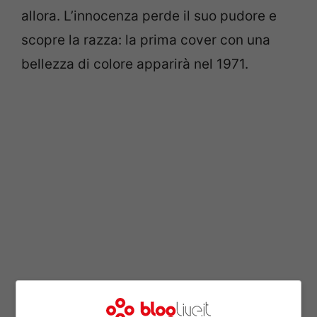
allora. L’innocenza perde il suo pudore e
scopre la razza: la prima cover con una
bellezza di colore apparirà nel 1971.
I tentativi di ripresa degli
anni ’80