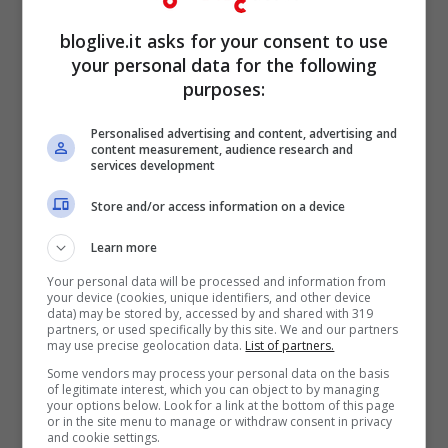
passarono inevitabilmente anche
attraverso un cambio d’immagine: la
bloglive.it asks for your consent to use
your personal data for the following
ragazza acqua e sapone cede il passo a
purposes:
una donna dirompente che non lascia più
Personalised advertising and content, advertising and
nulla all’immaginazione, una
Jessica
content measurement, audience research and
services development
Rabbit
in carne e ossa.
Store and/or access information on a device
Con gli
anni ’90
arrivano
le super top
in
Learn more
passerella e in copertina: da Elle
Your personal data will be processed and information from
your device (cookies, unique identifiers, and other device
Macpherson a Claudia Schiffer, da Naomi
data) may be stored by, accessed by and shared with 319
partners, or used specifically by this site. We and our partners
Campbell a Cindy Crawford. Ma ormai la
may use precise geolocation data.
List of partners.
tiratura da capogiro dei primi decenni è un
Some vendors may process your personal data on the basis
of legitimate interest, which you can object to by managing
vago ricordo.
your options below. Look for a link at the bottom of this page
or in the site menu to manage or withdraw consent in privacy
and cookie settings.