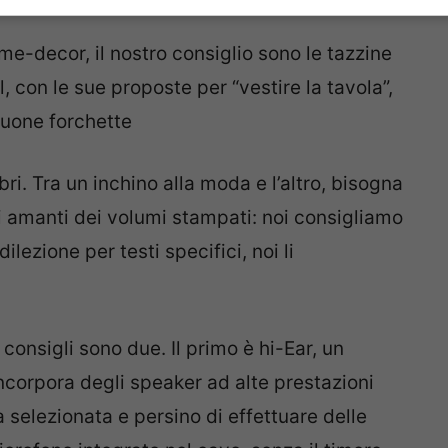
-decor, il nostro consiglio sono le tazzine
lil, con le sue proposte per “vestire la tavola”,
buone forchette
bri. Tra un inchino alla moda e l’altro, bisogna
 amanti dei volumi stampati: noi consigliamo
ilezione per testi specifici, noi li
i consigli sono due. Il primo è hi-Ear, un
incorpora degli speaker ad alte prestazioni
 selezionata e persino di effettuare delle