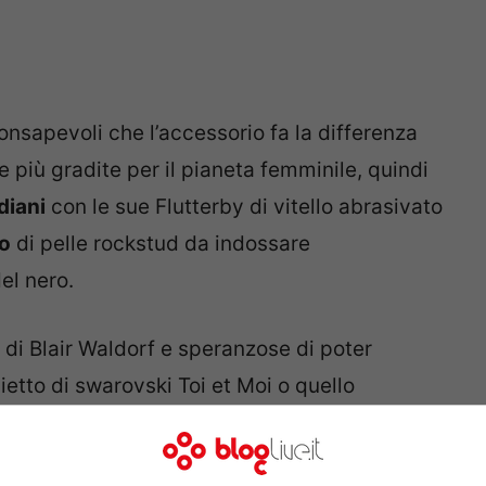
onsapevoli che l’accessorio fa la differenza
e più gradite per il pianeta femminile, quindi
diani
con le sue Flutterby di vitello abrasivato
o
di pelle rockstud da indossare
el nero.
 di Blair Waldorf e speranzose di poter
ietto di swarovski Toi et Moi o quello
giusta per impreziosire un outfit, anche dei