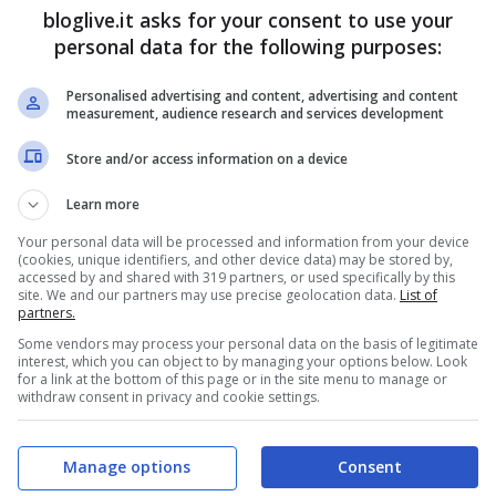
bloglive.it asks for your consent to use your
 un tavolozza di colori dalla quale poter
personal data for the following purposes:
er regalare a “lei”; la pietra preziosa più
Personalised advertising and content, advertising and content
measurement, audience research and services development
i gioielli “pop-surrealista” che si sono imposti
oni di
Delfina Delettreza
. A buon intenditor
Store and/or access information on a device
Learn more
Your personal data will be processed and information from your device
(cookies, unique identifiers, and other device data) may be stored by,
accessed by and shared with 319 partners, or used specifically by this
site. We and our partners may use precise geolocation data.
List of
partners.
Some vendors may process your personal data on the basis of legitimate
interest, which you can object to by managing your options below. Look
for a link at the bottom of this page or in the site menu to manage or
withdraw consent in privacy and cookie settings.
Manage options
Consent